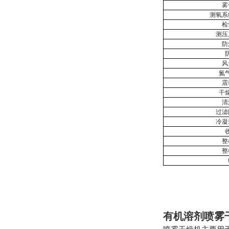
雾
测氧系
检
测压
防
风
氮
震
干
清
过滤
冷凝
整
整
有机溶剂喷雾