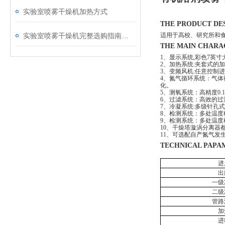
实验室喷雾干燥机加热方式
THE PRODUCT D
实验室喷雾干燥机完整选购指南（适配蛋白 / 生物提取物 / 化工小试）
适用于高校、研究所和
THE MAIN CHAR
1、显示系统,彩色7英
2、加热系统:夹套式的
3、变频风机:任意控制
4、氮气循环系统：气
化。
5、测氧系统：高精度0
6、过滤系统：高效的
7、冷凝系统:多级针孔
8、检测系统：多处温
9、检测系统：多处温
10、干燥塔漩涡分离器
11、可选配自产氮气发
TECHNICAL PA
进
出
一级
二级
管路
加
进