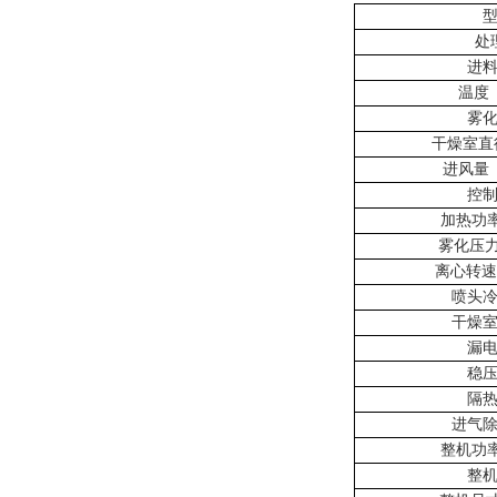
处
进
温度
雾
干燥室直
进风量
控
加热功
雾化压
离心转速
喷头
干燥
漏
稳
隔
进气
整机功
整