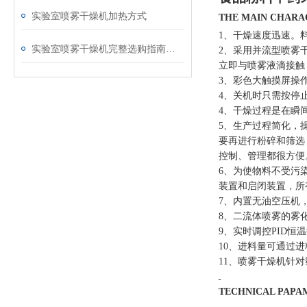
实验室喷雾干燥机加热方式
THE MAIN CHAR
1、干燥速度迅速。
实验室喷雾干燥机完整选购指南（适配蛋白 / 生物提取物 / 化工小试）
2、采用并流型喷雾
立即与喷雾液滴接触
3、彩色大触摸屏操
4、关机时只需按停
4、干燥过程是在瞬
5、生产过程简化，
要再进行粉碎和筛选
控制、管理都很方便
6、为使物料不受污
装置和启闭装置，所
7、内置无油空压机
8、二流体喷雾的雾
9、实时调控PID恒
10、进料量可通过
11、喷雾干燥机针
TECHNICAL PA