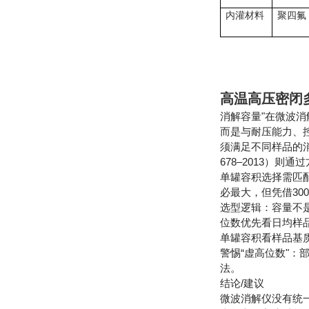
内灌材料
聚四氟
高温高压密闭
消解容量"在微波消
而是与耐压能力、控
须满足不同样品的消
678–2013）
单罐容积选择需匹配
必最大，但凭借300℃
选型逻辑：容量不
位数优先看日均样品
单罐容积看样品基质
警惕“虚高位数"：
法。
结论/建议
微波消解仪没有统一