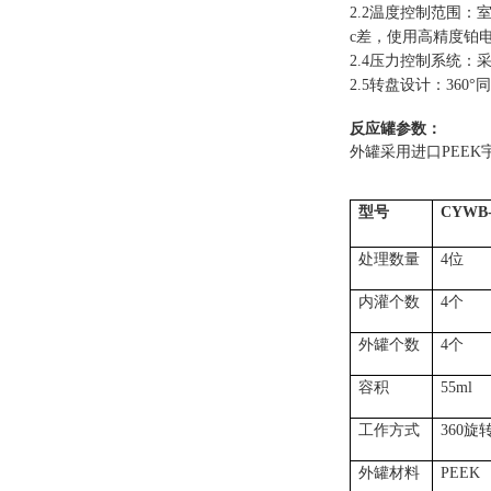
2.2温度控制范围：室温
c差，使用高精度铂
2.4压力控制系统
2.5转盘设计：36
反应罐参数：
外罐采用进口
PEE
型号
CYWB-
处理数量
4位
内灌个数
4个
外罐个数
4个
容积
55ml
工作方式
360旋
外罐材料
PEEK