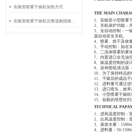
实验室喷雾干燥机加热方式
THE MAIN CHAR
1、实验室小型喷雾
实验室喷雾干燥机完整选购指南（适配蛋白 / 生物提取物 / 化工小试）
2、关机保护功能：
3、全自动控制：一
器自动安全关机。
4、喷雾、烘干及收
5、手动控制：如在
6、二流体喷雾的雾
7、内置进口全无油
8、燥温度控制的设
9、设有喷咀清洁器
10、为了保持样品
11、干燥后的成品
12、进料量可通过进料
13、进口喷头，效率
14、小型喷雾干燥
15、创新的塔壁吹
TECHNICAL PA
1、进风温度控制：室
2、出风温度控制：室
3、蒸发水量：1500mL/
4、进料量：50-1500m