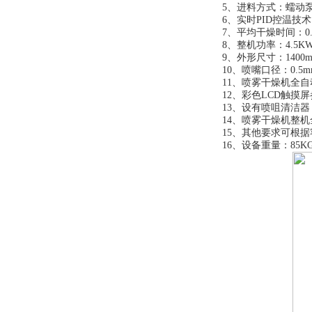
5、进料方式：蠕动
6、实时PID控温技
7、平均干燥时间：0.8
8、整机功率：4.5KW 
9、外形尺寸：1400m
10、喷嘴口径：0.5mm
11、喷雾干燥机全
12、彩色LCD触摸
13、设有喷咀清洁
14、喷雾干燥机整
15、其他要求可根
16、设备重量：85K