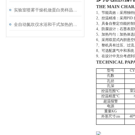
THE MAIN CHA
实验室喷雾干燥机做蛋白类样品试验完整方案
1、节能高效：采用独特
2、控温精准：采用PID
3、具备自整定功能的
全自动氮吹仪水浴和干式加热的主要区别
4、防腐设计：石墨表
5、加热均匀：加热体选
6、采用双层式内胆悬
7、整机具有过压、过
8、可选配废气中和系
9、在设计中充分考虑
TECHNICAL PA
型号
CY
孔数
孔径
孔深
室
控温范围
°C
±
控温精度
°C
超温报警
电源
重量
KG
外形尺寸
cm
40*