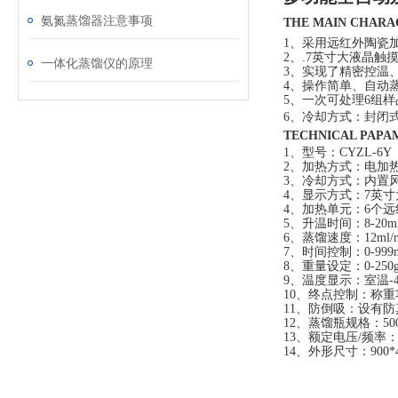
氨氮蒸馏器注意事项
THE MAIN CHAR
1、采用远红外陶瓷
2、.7英寸大液晶
一体化蒸馏仪的原理
3、实现了精密控温
4、操作简单、自动
5、一次可处理6组
6、冷却方式：封闭
TECHNICAL PAP
1、型号：CYZL-6Y
2、加热方式：电加
3、冷却方式：内置
4、显示方式：7英
4、加热单元：6个
5、升温时间：8-20m
6、蒸馏速度：12ml/
7、时间控制：0-999
8、重量设定：0-250
9、温度显示：室温-4
10、终点控制：称
11、防倒吸：设有
12、蒸馏瓶规格：500
13、额定电压/频率：2
14、外形尺寸：900*4