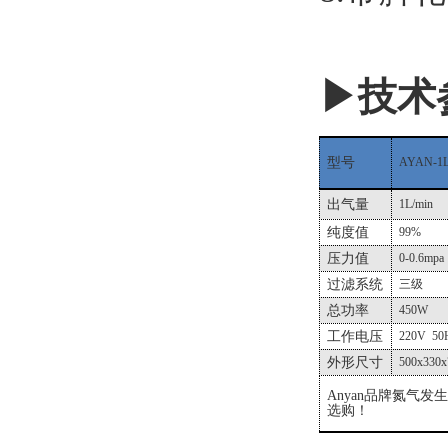
▶技术
型号
AYAN-1
出气量
1L/min
纯度值
99%
压力值
0-0.6mpa
过滤系统
三级
总功率
450W
工作电压
220V 50
外形尺寸
500x330x
Anyan
品牌氮气发生
选购！