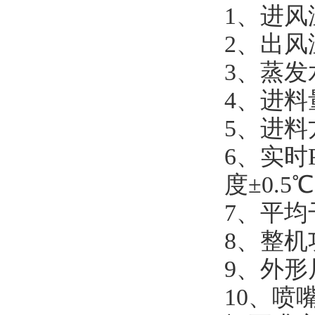
1、进风
2、出风
3、蒸发水
4、进料量：
5、进
6、实时
度±0.5℃
7、平均干
8、整机功
9、外形尺
10、喷嘴