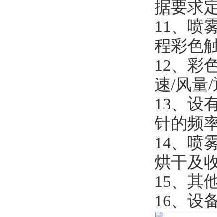
据要求
11、
程彩色
12、彩
速/风量
13、
针的频
14、喷
烘干及
15、其
16、设