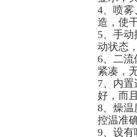
4、喷
造，使
5、手
动状态
6、二
紧凑，
7、内
好，而且
8、燥温
控温准确
9、设