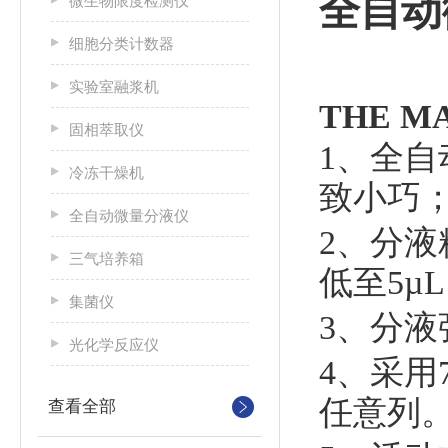
全自动
微生物限度检测仪
细胞分类计数器
实验室融浆机
THE M
固相萃取仪
1、
全自
冷冻干燥机
致小巧
全自动微量分液仪
2、
分液
三气培养箱
低至5µL
集菌仪
3、
分液
光化学反应仪
4、
采用
任意列
查看全部