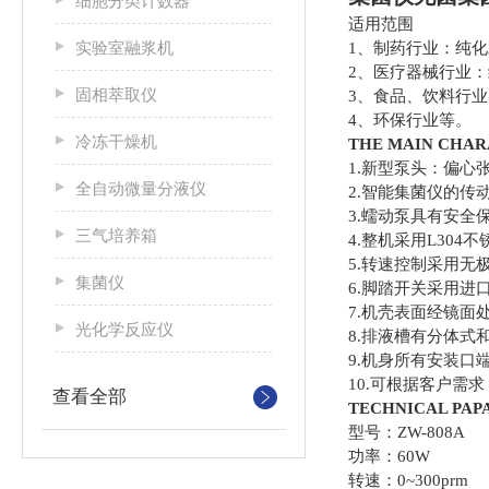
细胞分类计数器
适用范围
实验室融浆机
1、制药行业：纯
2、医疗器械行业
固相萃取仪
3、食品、饮料行业
4、环保行业等。
冷冻干燥机
THE MAIN CHA
1.新型泵头：偏心
全自动微量分液仪
2.智能集菌仪的传
3.蠕动泵具有安
三气培养箱
4.整机采用L30
5.转速控制采用
集菌仪
6.脚踏开关采用
7.机壳表面经镜面
光化学反应仪
8.排液槽有分体式
9.机身所有安装
10.可根据客户
查看全部
TECHNICAL PA
型号：ZW-808A
功率：60W
转速：0~300prm