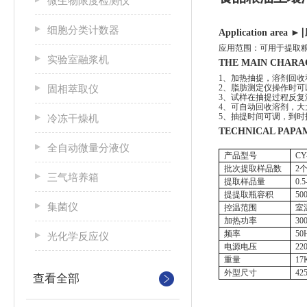
微生物限度检测仪
细胞分类计数器
Application area
►∣
应用范围：可用于提取
实验室融浆机
THE MAIN CHAR
1、加热抽提，溶剂回收
固相萃取仪
2、脂肪测定仪操作时
3、试样在抽提过程反
4、可自动回收溶剂，
5、抽提时间可调，到时
冷冻干燥机
TECHNICAL PAP
全自动微量分液仪
产品型号
CY
批次提取样品数
2
三气培养箱
提取样品量
0.
提提取瓶容积
50
集菌仪
控温范围
室
加热功率
30
频率
50
光化学反应仪
电源电压
22
重量
17
外型尺寸
42
查看全部