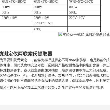
室温
+5℃~280℃
室温
+5℃~280℃
室温
+5℃~280℃
300W
500W
800W
50Hz
50Hz
50Hz
220V+10V
220V+10V
220V+10V
65*41*102cm
47kg
肪测定仪两联索氏提取器
为重要影院元素之一，能够为样品提供必不可shao脂肪酸，也是热能的
体健康，因此从食物安全考虑，必须要严格检测食品中的脂肪含量，并进
标准检测要求。该仪器主要由加热抽提，熔剂回收和冷却三大部分组成。脂肪
其特点是体积小巧、水浴加热升温快、加热均匀，仪器全部采用玻璃磨口
该仪器的使用不仅能够把关食品中的脂肪含量，保障食品安全，同时测定
量还可以对食品的加工工艺进行监督，对生产过程中的质量进行管理。