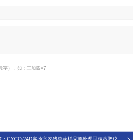
数字），如：三加四=7
篇：
CYCQ-24D实验室农残兽药样品前处理固相萃取仪