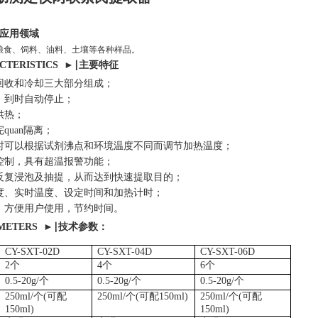
应用领域
粮食、饲料、油料、土壤等各种样品。
ACTERISTICS ►∣主要特征
回收和冷却三大部分组成；
，到时自动停止；
供热；
quan隔离；
时可以根据试剂沸点和环境温度不同而调节加热温度；
控制，具有超温报警功能；
反复浸泡及抽提，从而达到快速提取目的；
度、实时温度、设定时间和加热计时；
，方便用户使用，节约时间。
AMETERS
►
∣技术参数：
CY-SXT-02D
CY-SXT-04D
CY-SXT-06D
2个
4个
6个
0.5-20g/个
0.5-20g/个
0.5-20g/个
250ml/个(可配
250ml/个(可配150ml)
250ml/个(可配
150ml)
150ml)