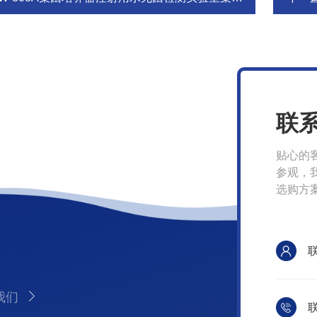
联
贴心的
参观，
选购方
我们