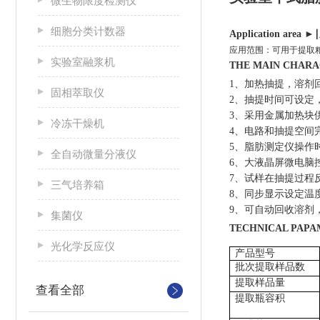
微生物限度检测仪
细胞分类计数器
Application area
►∣
应用范围：可用于提取
实验室融浆机
THE MAIN CHAR
1、加热抽提，溶剂
固相萃取仪
2、抽提时间可设定
3、采用金属加热块
冷冻干燥机
4、电路和抽提空间完
5、脂肪测定仪操作
全自动微量分液仪
6、大液晶屏微电脑
7、试样在抽提过程
三气培养箱
8、同步显示设定温
9、可自动回收溶剂
集菌仪
TECHNICAL PAP
光化学反应仪
产品型号
批次提取样品数
提取样品量
查看全部
提取瓶容积