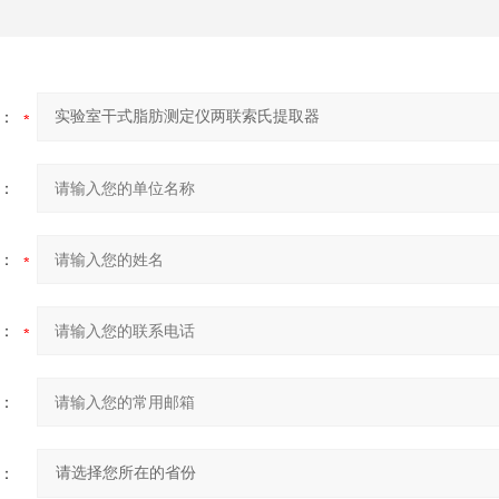
：
：
：
：
：
：