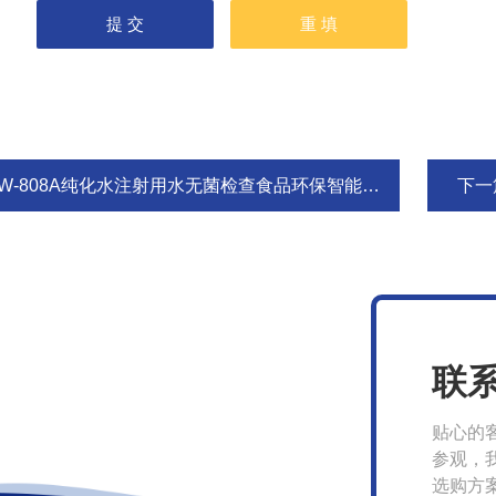
W-808A纯化水注射用水无菌检查食品环保智能集菌仪
下一
联
贴心的
参观，
选购方