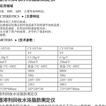
应用领域
粮食、饲料、油料、土壤等各种样品。
ACTERISTICS ►∣主要特征
收和冷却三大部分组成；
可以根据试剂沸点和环境温度不同而调节加热温度；
复浸泡及抽提，从而达到快速提取目的；
大大方便了用户的使用，并节约了很多时间；
时报警。
AMETERS
►
∣技术参数：
-SXT-02
CY-SXT-04
CY-SXT-06
个
4个
6个
5-20g/个
0.5-20g/个
0-5g/个
0ml/个
250ml/个
250ml/个
温
+5℃~100℃
室温
+5℃~100℃
室温
+5℃~100℃
0W
500W
800W
Hz
50Hz
50Hz
0V+10V
220V+10V
220V+10V
KG
21KG
26KG
5*230*840mm
545*230*740
725*230*740mm
器溶剂回收水浴脂肪测定仪