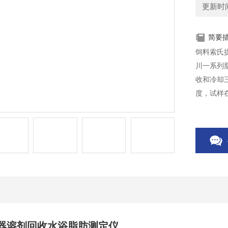
更新时间：
简要
饲料索氏
川一系列
收和冷却
度，试样
器溶剂回收水浴脂肪测定仪