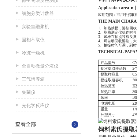
微生物限度检测仪
Application area
►∣
细胞分类计数器
应用范围：可用于提取
THE MAIN CHAR
实验室融浆机
1、加热抽提，溶剂回
2、脂肪测定仪操作时
3、试样在抽提过程反
固相萃取仪
4、可自动回收溶剂，
5、抽提时间可调，到
TECHNICAL PAP
冷冻干燥机
产品型号
CY
全自动微量分液仪
批次提取样品数
2
提取样品量
0.
三气培养箱
提提取瓶容积
50
控温范围
室
集菌仪
加热功率
30
频率
50
电源电压
22
光化学反应仪
重量
17
外型尺寸
42
查看全部
饲料索氏提取