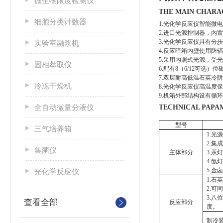
微生物限度检测仪
THE MAIN CHAR
细胞分类计数器
1.光化学反应仪智能微
2.进口光源控制器，内
3.光化学反应仪具有分
实验室融浆机
4.反应暗箱内壁使用防
5.采用内照式光源，受
固相萃取仪
6.配有8（6/12可选
7.双层耐高低温石英冷
冷冻干燥机
8.光化学反应仪高温度
9.机箱外部结构设有循
全自动微量分液仪
TECHNICAL PAP
型号
三气培养箱
1.光
2.
集菌仪
主体部分
3.汞
4.氙
5.金
光化学反应仪
1.石
2.可
3.
查看全部
反应部分
度。
制冷