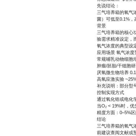
先说结论：
三气培养箱的氧气浓
菌）可低至0.1%
背景
三气培养箱的核心功
验需求精准设定，
氧气浓度的典型设
应用场景 氧气浓度
常规哺乳动物细胞培
肿瘤/胚胎/干细胞
厌氧微生物培养 0
高氧应激实验 ~2
补充说明：部分型号（
控制实现方式
通过氧化锆或电化
当O₂ < 19%时，
精度方面：0–5%区间
结论
三气培养箱的氧气浓
前建议查阅文献或预