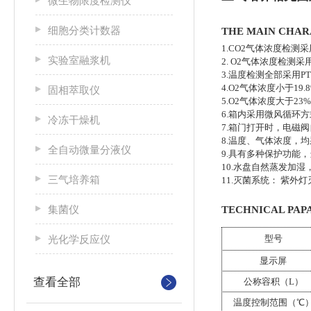
微生物限度检测仪
细胞分类计数器
THE MAIN CHA
1.CO2气体浓度检
实验室融浆机
2. O2气体浓度检
3.温度检测全部采用P
4.O2气体浓度小于1
固相萃取仪
5.O2气体浓度大于2
6.箱内采用微风循环
冷冻干燥机
7.箱门打开时，电
8.温度、气体浓度
全自动微量分液仪
9.具有多种保护功能
10.水盘自然蒸发加
三气培养箱
11.灭菌系统： 紫
集菌仪
TECHNICAL PA
光化学反应仪
型号
显示屏
查看全部
公称容积（
L）
温度控制范围（
℃