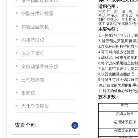
微生物限度检测仪
适用范围
：
疾控
:江、河、湖、海、
细胞分类计数器
食品
:纯净水、矿泉水、
制药
:纯化水、注射用
化工
:多种需测试微生物
实验室融浆机
主要特征
：
1.一体化超小型设计，
固相萃取仪
2. 滤膜预先灭菌,即拆
3.过滤杯采用独特的唇形
4.可同时抽滤多张滤膜
冷冻干燥机
5.滤杯采用可重复使用
6.每个滤头采用独立控
全自动微量分液仪
7.无油真空泵设计，噪
8.仪器表面经镜面处理
三气培养箱
9.过滤头可以火焰快速
10.已氧化的美观的把
11.稳固的低重心设计
集菌仪
技术参数：
型号
光化学反应仪
过滤头数量
适用滤膜直径
查看全部
有效过滤直径