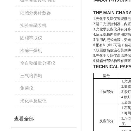
微生物限度检测仪
细胞分类计数器
THE MAIN CHA
1.光化学反应仪智能微
2.进口光源控制器，内
实验室融浆机
3.光化学反应仪具有分
4.反应暗箱内壁使用防
固相萃取仪
5.采用内照式光源，受
6.配有8（6/12可选
冷冻干燥机
7.双层耐高低温石英冷
8.光化学反应仪高温度
9.机箱外部结构设有循
全自动微量分液仪
TECHNICAL PA
三气培养箱
型号
1.光
2.
集菌仪
主体部分
3.汞
4.氙
光化学反应仪
5.金
1.石
2.可
查看全部
3.
反应部分
度。