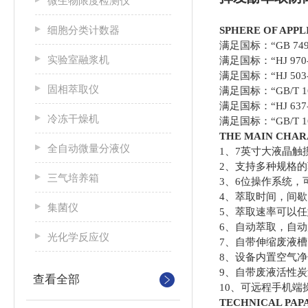
微生物限度检测仪
细胞分类计数器
SPHERE OF APP
满足国标：“GB 74
实验室融浆机
满足国标：“HJ 97
满足国标：“HJ 50
固相萃取仪
满足国标：“GB/T 
满足国标：“HJ 6
冷冻干燥机
满足国标：“GB/T 
THE MAIN CHA
全自动微量分液仪
1、7英寸大液晶
2、支持多种规格的萃
三气培养箱
3、6位操作系统，
4、萃取时间，间
集菌仪
5
、萃取速率可以任
6
、自动萃取，自动
光化学反应仪
7
、自带伸缩废液槽
8
、设备内置空气净
9
、自带废液活性炭
查看全部
1
0
、可远程手机端
TECHNICAL P