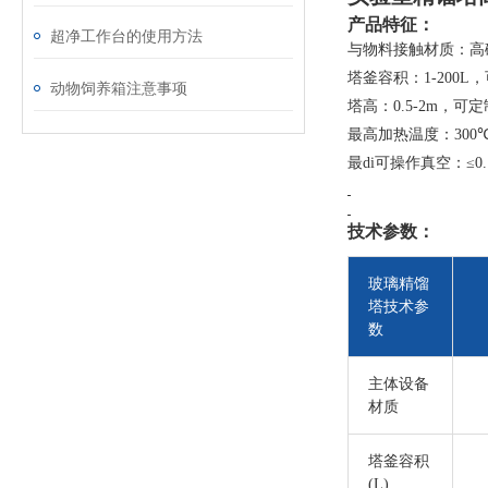
产品特征：
超净工作台的使用方法
与物料接触材质：高
塔釜容积：
1-200L
，
动物饲养箱注意事项
塔高：
0.5-2m
，可定
最高加热温度：
300
最di可操作真空：
≤
0
技术参数：
玻璃精馏
塔技术参
数
主体设备
材质
塔釜容积
(L)