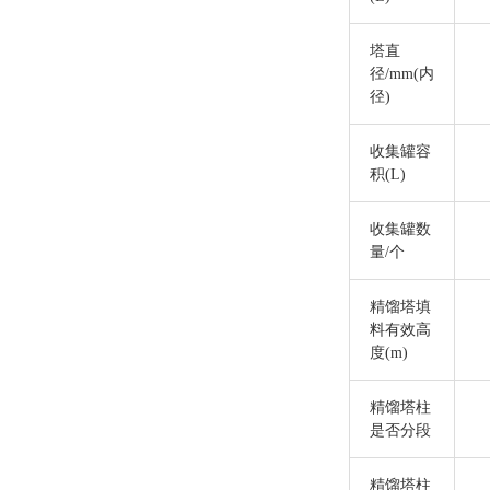
塔直
径
/mm(内
径)
收集罐容
积
(L)
收集罐数
量
/个
精馏塔填
料有效高
度
(m)
精馏塔柱
是否分段
精馏塔柱