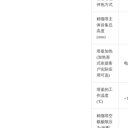
伴热方式
精馏塔主
体设备总
高度
(mm)
塔釜加热
(加热形
式依据客
电
户实际应
用可选)
塔釜的工
作温度
+
(℃)
精馏塔空
载极限压
力
(标配