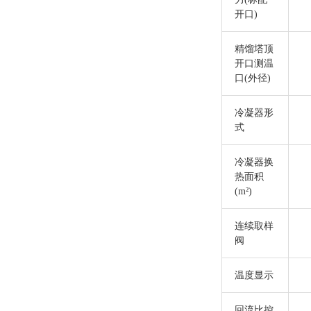
开口)
精馏塔顶
开口测温
口
(外径)
冷凝器形
式
冷凝器换
热面积
(m²)
连续取样
阀
温度显示
回流比控