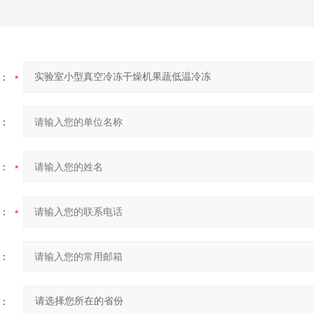
：
：
：
：
：
：