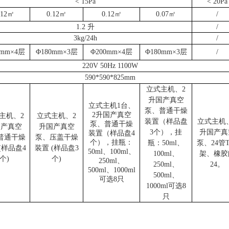
< 15Pa
<
20
Pa
.12㎡
0.12
㎡
0.12
㎡
0.
07
㎡
/
1.2 升
/
3kg/24h
/
0mm×4层
Φ
18
0mm×
3
层
Φ200mm×
4
层
Φ
18
0mm×
3
层
/
220V 50Hz 1100W
590*590*825mm
立式主机、
2
升国产真空
立式主机
1台
、
泵、普通干燥
2升国产真空
主机、
2
立式主机、
2
装置（样品盘
立式主机
泵、普通干燥
国产真空
升国产真空
3个），挂
升国产真
装置（样品盘4
普通干燥
泵、压盖干燥
个），挂瓶：
瓶：50ml、
泵、24管
(样品盘4
装置 (样品盘3
50ml、100ml、
100ml、
架、橡胶
个)
个)
250ml、
250ml、
24
。
500ml、1000ml
500ml、
可选8只
1000ml可选8
只