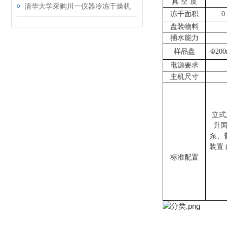
真
空
度
清华大学采购川一仪器冷冻干燥机
冻干面积
0
盘装物料
捕水能力
样品盘
Φ20
电源要求
主机尺寸
立式
升
泵、
装置 
标准配置