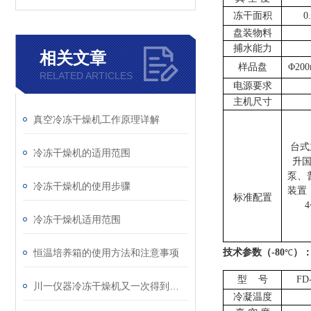
冻干面积
0
盘装物料
捕水能力
相关文章
样品盘
Φ20
RELATED ARTICLES
电源要求
主机尺寸
真空冷冻干燥机工作原理详解
台式
冷冻干燥机的适用范围
升
泵、
冷冻干燥机的使用步骤
装置
标准配置
冷冻干燥机适用范围
恒温培养箱的使用方法和注意事项
技术参数
（
-80
）
℃
型
号
FD
川一仪器冷冻干燥机又一次得到客户的认可
冷凝温度