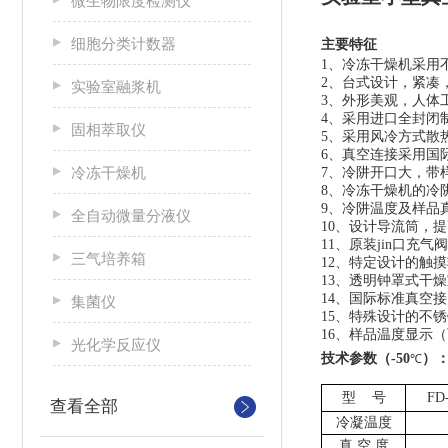
微生物限度检测仪
细胞分类计数器
主要特征
1、
冷冻干燥机采用
2、
台式设计，紧凑
实验室融浆机
3、
外形美观，人体
4、
采用进口全封闭
固相萃取仪
5、
采用风冷方式散
6、
真空连接采用国
冷冻干燥机
7、
冷阱开口大，带
8、
冷冻干燥机的冷
9、
冷阱温度及样品
全自动微量分液仪
10、
设计导流筒，提
11、
原装jin口充
三气培养箱
12、
特定设计的触摸
13、
透明钟罩式干燥
14、
国际标准真空接
集菌仪
15、
特殊设计的不锈
16、
样品温度显示（
光化学反应仪
技术参数
（
-50
）
℃
型
号
FD
查看全部
冷凝温度
真
空
度