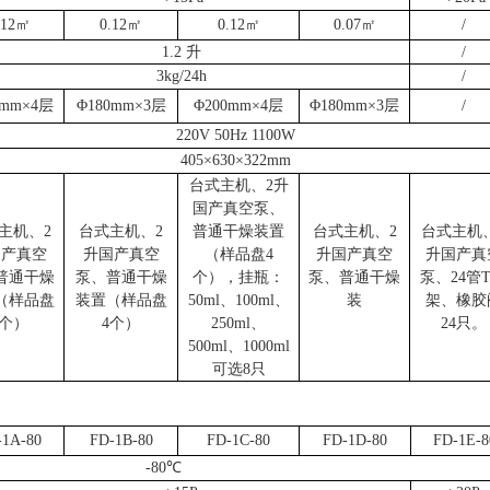
.12㎡
0.
12
㎡
0.
12
㎡
0.
07
㎡
/
1.2 升
/
3kg/24h
/
0mm×4层
Φ
18
0mm×
3
层
Φ200mm×
4
层
Φ
18
0mm×
3
层
/
220V 50Hz 1100W
405×630×322mm
台式主机、
2升
国产真空泵、
主机、
2
台式主机、
2
普通干燥装置
台式主机、
2
台式主机
国产真空
升国产真空
（样品盘4
升国产真空
升国产真
普通干燥
泵、普通干燥
个），挂瓶：
泵、普通干燥
泵、24管
（样品盘
装置（样品盘
50ml、100ml、
装
架、橡胶
4个）
4个）
250ml、
24只。
500ml、1000ml
可选8只
：
-1A-
8
0
FD-1
B
-
8
0
FD-1
C
-
8
0
FD-1
D
-
8
0
FD-1
E
-
8
-
8
0℃