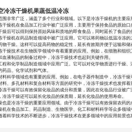
空冷冻干燥机果蔬低温冷冻
范围非常广泛，涵盖了多个行业和领域。以下是冷冻干燥机的主要应
冻干燥机在食品加工行业中被广泛应用，主要用于保持食品的原始口
干燥后可以得到保持原始风味和质地的即食食品，同时延长了食品的
冻干燥机在药品制造领域中被广泛应用。它可以将药物以低温冷冻的
药物干燥。这样可以提高药物的稳定性，延长有效期并便于运输和储
冻干燥技术在生物医学领域中有着重要的应用。例如，在细胞和组织
和血液制品的制备过程中，冷冻干燥技术也起到关键作用。
工程和化学制品制造领域中应用广泛。它可以对化学物质进行干燥、
的药品、化学试剂和气体。
材料科学领域也有重要的应用。例如，在电子器件制造中，冷冻干燥
材料、多孔材料和复合材料等方面的研究中，冷冻干燥技术也发挥着
冷冻干燥可以有效保留化妆品的成分和质量，因此在化妆品行业被广
，冷冻干燥还可以延长化妆品的保质期，延长化妆品的使用寿命。
燥也是冷冻干燥的重要应用领域。由于冷冻干燥可以有效保留农药的
燥机在食品加工、药品制造、生物医学、化工和材料科学等众多领域
随着科学技术的不断进步，冷冻干燥技术在更多领域中的应用前景也