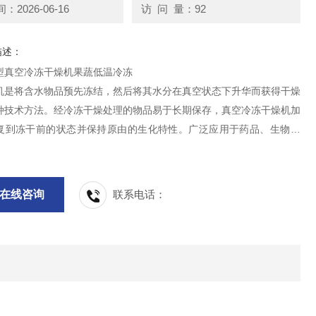
2026-06-16
访 问 量：92
描述：
型真空冷冻干燥机果蔬低温冷冻
机是将含水物品预先冻结，然后将其水分在真空状态下升华而获得干燥
种技术方法。经冷冻干燥处理的物品易于长期保存，真空冷冻干燥机加
复到冻干前的状态并保持原由的生化特性。广泛应用于药品、生物制
及食品工业，对于热敏物质如抗菌素、疫苗、血液制品、酶激素和其它
冷冻干燥技术更能显示其优yue 性。
在线咨询
联系电话：