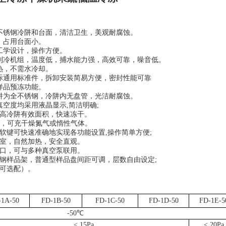
不锈钢冷阱和台面，清洁卫生，美观耐腐蚀。
，占用台面小。
工学设计，操作方便。
制冷机组，温度低，捕水能力强，高效可靠，噪音低。
热，不需水冷却。
际通用标准件，拆卸安装简易方便，密封性能可靠
样品预冻功能。
阱为全不锈钢，冷阱内无盘管，光洁耐腐蚀。
真空度均采用
液晶
显示
,简洁明确;
高冷阱有效面积，快速冻干。
气阀，可充干燥氮气或惰性气体。
软键可快速准确地实现各功能设置
,操作简单方便;
室，自然加热，安全直观。
口，可与多种真空泵联用。
钢样品架，普通型样品盘间距可调，层数自由设定
;
可选配）。
：
-1A-50
FD-1
B
-50
FD-1
C
-50
FD-1
D
-50
FD-1
E
-5
-50℃
< 15Pa
<
20
Pa