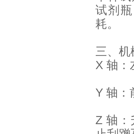
试剂瓶
耗。
三、机
X 轴：
Y 轴
Z 轴
止刮蹭